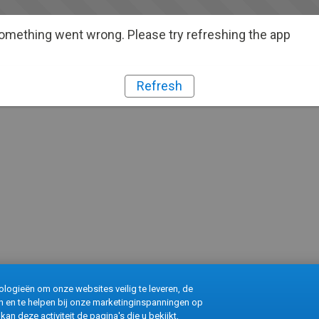
omething went wrong. Please try refreshing the app
Refresh
logieën om onze websites veilig te leveren, de
ren en te helpen bij onze marketinginspanningen op
kan deze activiteit de pagina's die u bekijkt,